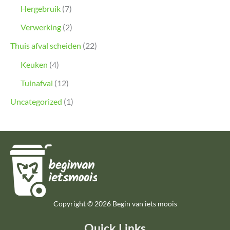
Hergebruik
(7)
Verwerking
(2)
Thuis afval scheiden
(22)
Keuken
(4)
Tuinafval
(12)
Uncategorized
(1)
Copyright © 2026 Begin van iets moois
Quick Links