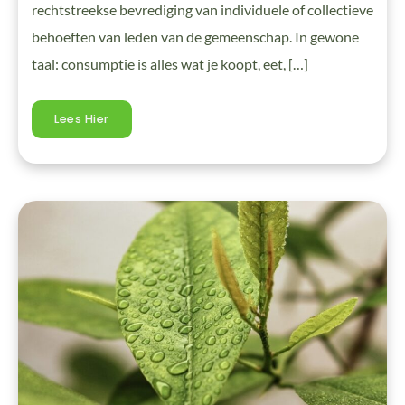
rechtstreekse bevrediging van individuele of collectieve
behoeften van leden van de gemeenschap. In gewone
taal: consumptie is alles wat je koopt, eet, […]
Lees Hier
Milieuvriendelijk
In
3
Letters:
De
Puzzeloplossing
Die
Je
Zoekt