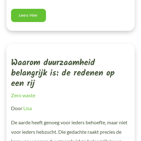
Lees Hier
Waarom
Duurzaamheid
Belangrijk
Waarom duurzaamheid
Is:
De
Redenen
belangrijk is: de redenen op
Op
Een
een rij
Rij
Zero waste
Door
Lisa
De aarde heeft genoeg voor ieders behoefte, maar niet
voor ieders hebzucht. Die gedachte raakt precies de