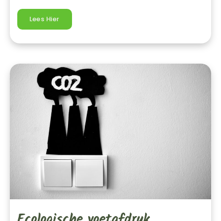
Lees Hier
Ecologische
Voetafdruk
Uitgelegd:
Wat
Het
Is
En
Waarom
Het
Telt
Ecologische voetafdruk