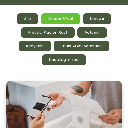
Alle
Minder Afval
Nieuws
Plastic, Papier, Rest
Actueel
Recyclen
Thuis Afval Scheiden
Uncategorized
Wat
Is
Consumptie?
Betekenis,
Voorbeelden
En
Waarom
Het
Ertoe
Doet