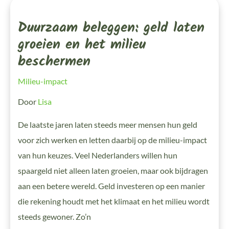
Duurzaam
Beleggen:
Geld
Duurzaam beleggen: geld laten
Laten
Groeien
En
groeien en het milieu
Het
Milieu
beschermen
Beschermen
Milieu-impact
Door
Lisa
De laatste jaren laten steeds meer mensen hun geld
voor zich werken en letten daarbij op de milieu-impact
van hun keuzes. Veel Nederlanders willen hun
spaargeld niet alleen laten groeien, maar ook bijdragen
aan een betere wereld. Geld investeren op een manier
die rekening houdt met het klimaat en het milieu wordt
steeds gewoner. Zo’n