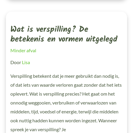
Wat
Is
Verspilling?
Wat is verspilling? De
De
Betekenis
En
betekenis en vormen uitgelegd
Vormen
Uitgelegd
Minder afval
Door
Lisa
Verspilling betekent dat je meer gebruikt dan nodig is,
of dat iets van waarde verloren gaat zonder dat het iets
oplevert. Wat is verspilling precies? Het gaat om het
onnodig weggooien, verbruiken of verwaarlozen van
middelen, tijd, voedsel of energie, terwijl die middelen
ook nuttig hadden kunnen worden ingezet. Wanneer
spreek je van verspilling? Je