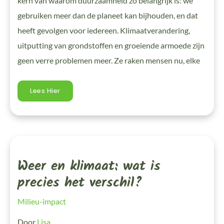
kern van waarom duurzaamheid zo belangrijk is: we
gebruiken meer dan de planeet kan bijhouden, en dat
heeft gevolgen voor iedereen. Klimaatverandering,
uitputting van grondstoffen en groeiende armoede zijn
geen verre problemen meer. Ze raken mensen nu, elke
Lees Hier
Weer
En
Klimaat:
Weer en klimaat: wat is
Wat
Is
Precies
precies het verschil?
Het
Verschil?
Milieu-impact
Door
Lisa