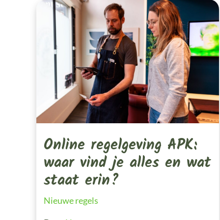
Online
Regelgeving
APK:
Waar
Vind
Je
Alles
En
Wat
Staat
Erin?
Online regelgeving APK:
waar vind je alles en wat
staat erin?
Nieuwe regels