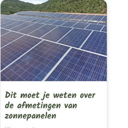
Dit
Moet
Je
Weten
Over
De
Afmetingen
Van
Zonnepanelen
Dit moet je weten over
de afmetingen van
zonnepanelen