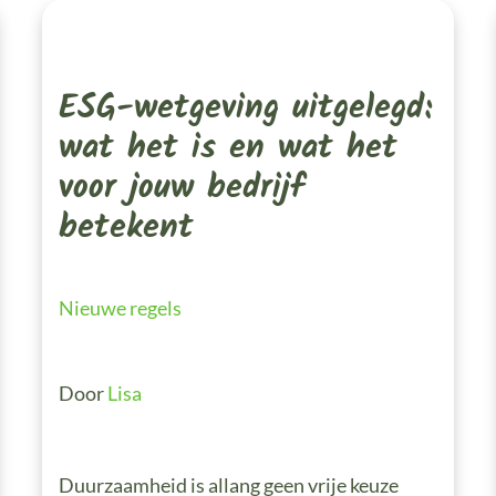
ESG-
Wetgeving
Uitgelegd:
Wat
Het
ESG-wetgeving uitgelegd:
Is
En
Wat
wat het is en wat het
Het
Voor
voor jouw bedrijf
Jouw
Bedrijf
Betekent
betekent
Nieuwe regels
Door
Lisa
Duurzaamheid is allang geen vrije keuze