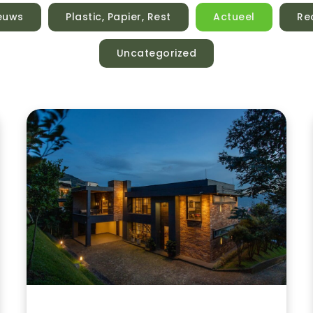
euws
Plastic, Papier, Rest
Actueel
Re
Uncategorized
Het
Luxe
Leven
Van
René
Froger
In
Blaricum