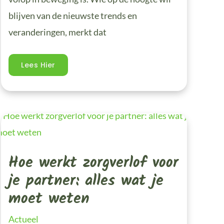
blijven van de nieuwste trends en
veranderingen, merkt dat
Lees Hier
Hoe
Werkt
Zorgverlof
Voor
Je
Hoe werkt zorgverlof voor
Partner:
Alles
Wat
je partner: alles wat je
Je
Moet
moet weten
Weten
Actueel