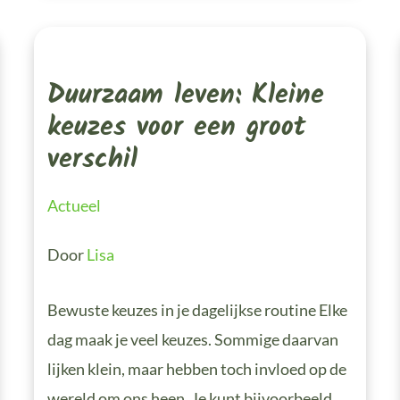
Duurzaam
Leven:
Kleine
Duurzaam leven: Kleine
Keuzes
Voor
Een
keuzes voor een groot
Groot
Verschil
verschil
Actueel
Door
Lisa
Bewuste keuzes in je dagelijkse routine Elke
dag maak je veel keuzes. Sommige daarvan
lijken klein, maar hebben toch invloed op de
wereld om ons heen. Je kunt bijvoorbeeld