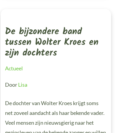
De
Bijzondere
Band
De bijzondere band
Tussen
Wolter
Kroes
tussen Wolter Kroes en
En
Zijn
Dochters
zijn dochters
Actueel
Door
Lisa
De dochter van Wolter Kroes krijgt soms
net zoveel aandacht als haar bekende vader.
Veel mensen zijn nieuwsgierig naar het
gezinsleven van de bekende zanger en willen