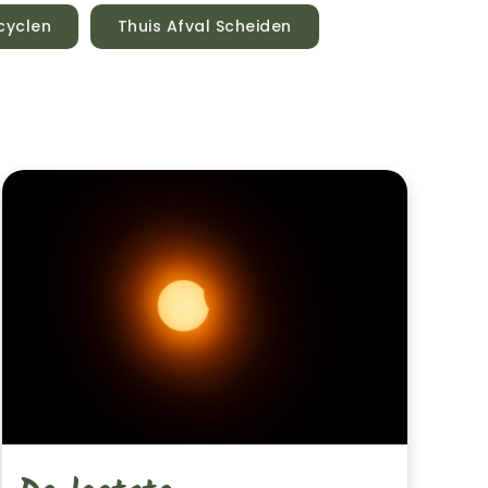
cyclen
Thuis Afval Scheiden
De
Laatste
Ontwikkelingen
Op
Het
Gebied
Van
Zonnepanelen
Nieuws