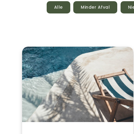
Alle
Minder Afval
Ni
Zonnepanelen
En
Het
Milieu:
Dit
Is
Waarom
Ze
Zo
Goed
Zijn