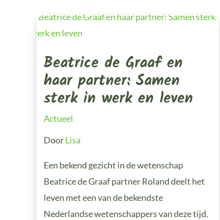
Beatrice
De
Graaf
En
Haar
Beatrice de Graaf en
Partner:
Samen
Sterk
haar partner: Samen
In
Werk
sterk in werk en leven
En
Leven
Actueel
Door
Lisa
Een bekend gezicht in de wetenschap
Beatrice de Graaf partner Roland deelt het
leven met een van de bekendste
Nederlandse wetenschappers van deze tijd.