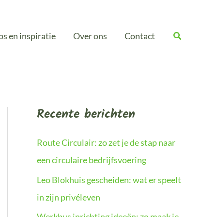
ps en inspiratie
Over ons
Contact
Recente berichten
Route Circulair: zo zet je de stap naar
een circulaire bedrijfsvoering
Leo Blokhuis gescheiden: wat er speelt
in zijn privéleven
Werkbus inrichting ideeën: zo maak je