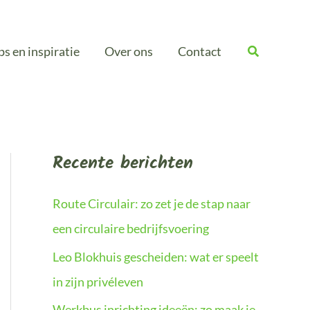
ps en inspiratie
Over ons
Contact
Recente berichten
Route Circulair: zo zet je de stap naar
een circulaire bedrijfsvoering
Leo Blokhuis gescheiden: wat er speelt
in zijn privéleven
Werkbus inrichting ideeën: zo maak je