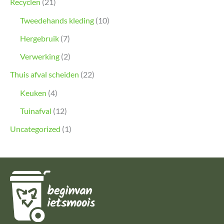
Recyclen
(21)
Tweedehands kleding
(10)
Hergebruik
(7)
Verwerking
(2)
Thuis afval scheiden
(22)
Keuken
(4)
Tuinafval
(12)
Uncategorized
(1)