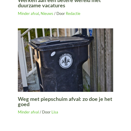
Werken aan een betere wereld met
duurzame vacatures
Minder afval
,
Nieuws
/ Door
Redactie
Weg met piepschuim afval: zo doe je het
goed
Minder afval
/ Door
Lisa