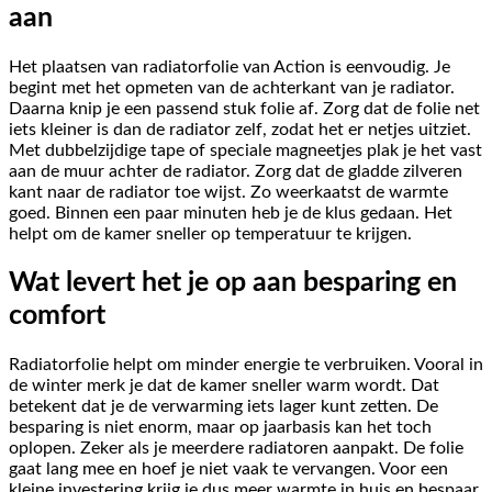
aan
Het plaatsen van radiatorfolie van Action is eenvoudig. Je
begint met het opmeten van de achterkant van je radiator.
Daarna knip je een passend stuk folie af. Zorg dat de folie net
iets kleiner is dan de radiator zelf, zodat het er netjes uitziet.
Met dubbelzijdige tape of speciale magneetjes plak je het vast
aan de muur achter de radiator. Zorg dat de gladde zilveren
kant naar de radiator toe wijst. Zo weerkaatst de warmte
goed. Binnen een paar minuten heb je de klus gedaan. Het
helpt om de kamer sneller op temperatuur te krijgen.
Wat levert het je op aan besparing en
comfort
Radiatorfolie helpt om minder energie te verbruiken. Vooral in
de winter merk je dat de kamer sneller warm wordt. Dat
betekent dat je de verwarming iets lager kunt zetten. De
besparing is niet enorm, maar op jaarbasis kan het toch
oplopen. Zeker als je meerdere radiatoren aanpakt. De folie
gaat lang mee en hoef je niet vaak te vervangen. Voor een
kleine investering krijg je dus meer warmte in huis en bespaar