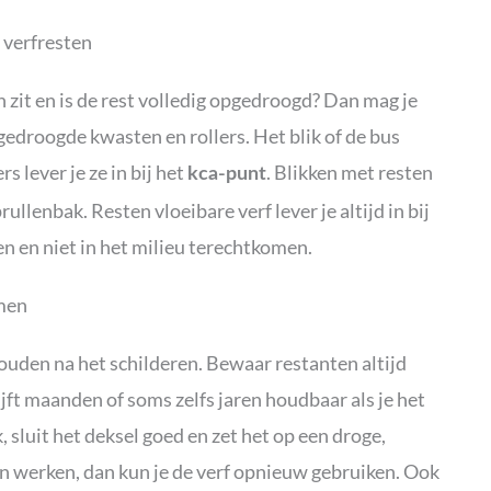
 verfresten
n zit en is de rest volledig opgedroogd? Dan mag je
pgedroogde kwasten en rollers. Het blik of de bus
 lever je ze in bij het
. Blikken met resten
kca-punt
ullenbak. Resten vloeibare verf lever je altijd in bij
n en niet in het milieu terechtkomen.
omen
houden na het schilderen. Bewaar restanten altijd
ijft maanden of soms zelfs jaren houdbaar als je het
 sluit het deksel goed en zet het op een droge,
ten werken, dan kun je de verf opnieuw gebruiken. Ook