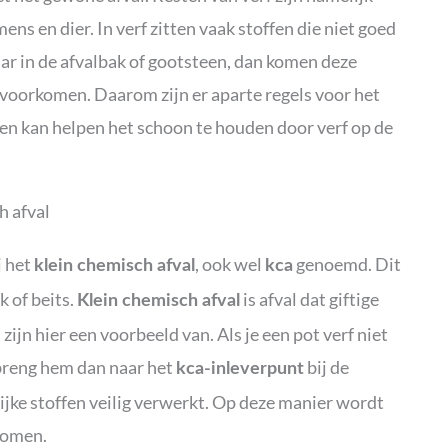
ns en dier. In verf zitten vaak stoffen die niet goed
aar in de afvalbak of gootsteen, dan komen deze
jk voorkomen. Daarom zijn er aparte regels voor het
en kan helpen het schoon te houden door verf op de
h afval
j het
, ook wel
genoemd. Dit
klein chemisch afval
kca
k of beits.
is afval dat giftige
Klein chemisch afval
zijn hier een voorbeeld van. Als je een pot verf niet
 breng hem dan naar het
bij de
kca-inleverpunt
ijke stoffen veilig verwerkt. Op deze manier wordt
komen.