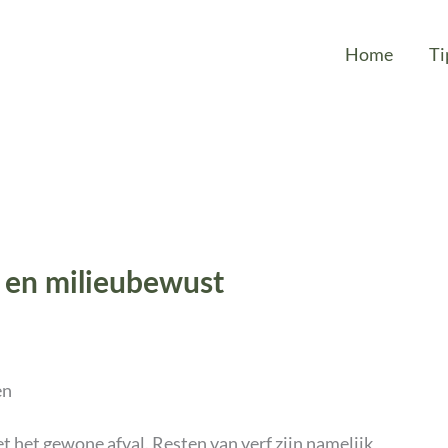
Home
Ti
g en milieubewust
en
t het gewone afval. Resten van verf zijn namelijk