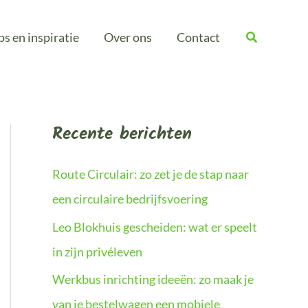
ps en inspiratie
Over ons
Contact
Recente berichten
Route Circulair: zo zet je de stap naar
een circulaire bedrijfsvoering
Leo Blokhuis gescheiden: wat er speelt
in zijn privéleven
Werkbus inrichting ideeën: zo maak je
van je bestelwagen een mobiele