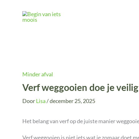
Ga
naar
de
inhoud
Minder afval
Verf weggooien doe je veili
Door
Lisa
/
december 25, 2025
Het belang van verf op de juiste manier weggooi
Verf weggooien is niet iets wat je zomaar doet me