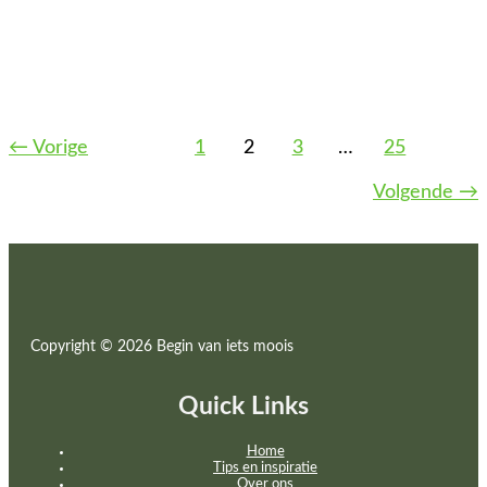
en verantwoording moeten afleggen over drie thema’s:
Environmental (milieu), Social (sociaal) en Governance
(bestuur). Wat
ESG-Wetgeving Uitgelegd: Wat Het Is En Wat Het Voor
Jouw Bedrijf Betekent
Lees Hier
←
Vorige
1
2
3
…
25
Volgende
→
Copyright © 2026 Begin van iets moois
Quick Links
Home
Tips en inspiratie
Over ons