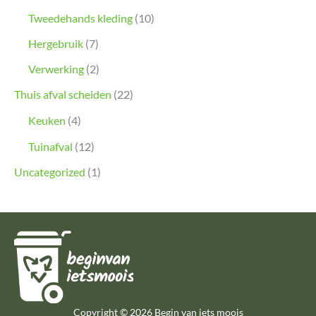
Tweedehands kleding
(10)
Hergebruik
(7)
Verwerking
(2)
Thuis afval scheiden
(22)
Keuken
(4)
Tuinafval
(12)
Uncategorized
(1)
Copyright © 2026 Begin van iets moois