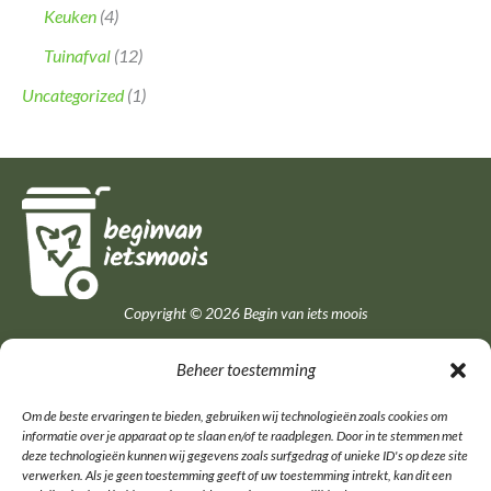
Keuken
(4)
Tuinafval
(12)
Uncategorized
(1)
Copyright © 2026 Begin van iets moois
Quick Links
Beheer toestemming
Om de beste ervaringen te bieden, gebruiken wij technologieën zoals cookies om
Home
informatie over je apparaat op te slaan en/of te raadplegen. Door in te stemmen met
Tips en inspiratie
deze technologieën kunnen wij gegevens zoals surfgedrag of unieke ID's op deze site
Over ons
verwerken. Als je geen toestemming geeft of uw toestemming intrekt, kan dit een