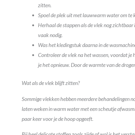
zitten.
Spoel de plek uit met lauwwarm water om te k
Herhaal de stappen als de vlek nog zichtbaar 
vaak nodig.
Was het kledingstuk daarna in de wasmachine
Controleer de vlek na het wassen, voordat je he
je het opnieuw. Door de warmte van de droge
Wat als de vlek blijft zitten?
Sommige vlekken hebben meerdere behandelingen nodig
laten weken in warm water met een scheutje afwasmi
paar keer voor je de hoop opgeeft.
Bij heel delicate stoffen zoals zijde of wol is het ver