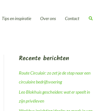
Tips en inspiratie
Over ons
Contact
Recente berichten
Route Circulair: zo zet je de stap naar een
circulaire bedrijfsvoering
Leo Blokhuis gescheiden: wat er speelt in
zijn privéleven
Werkbus inrichting ideeën: zo maak je van