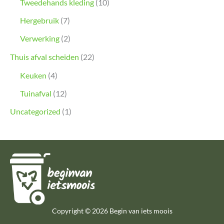
Tweedehands kleding
(10)
Hergebruik
(7)
Verwerking
(2)
Thuis afval scheiden
(22)
Keuken
(4)
Tuinafval
(12)
Uncategorized
(1)
Copyright © 2026 Begin van iets moois