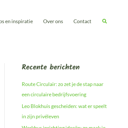
ps en inspiratie
Over ons
Contact
Recente berichten
Route Circulair: zo zet je de stap naar
een circulaire bedrijfsvoering
Leo Blokhuis gescheiden: wat er speelt
in zijn privéleven
Werkbus inrichting ideeën: zo maak je