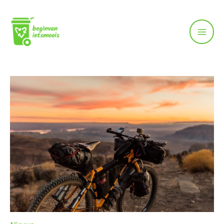
Ga
naar
de
inhoud