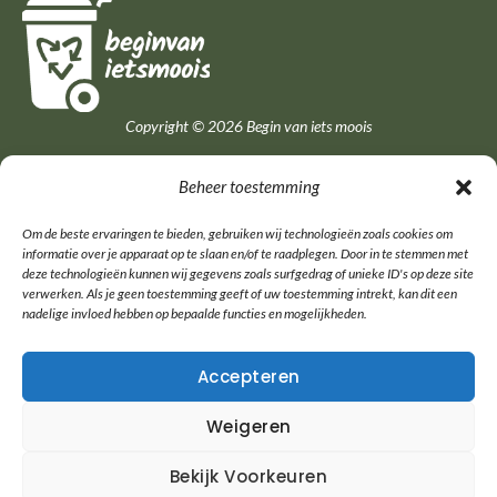
Copyright © 2026 Begin van iets moois
Quick Links
Beheer toestemming
Om de beste ervaringen te bieden, gebruiken wij technologieën zoals cookies om
Home
informatie over je apparaat op te slaan en/of te raadplegen. Door in te stemmen met
Tips en inspiratie
deze technologieën kunnen wij gegevens zoals surfgedrag of unieke ID's op deze site
Over ons
verwerken. Als je geen toestemming geeft of uw toestemming intrekt, kan dit een
Contact
nadelige invloed hebben op bepaalde functies en mogelijkheden.
Categorieën
Accepteren
Minder afval
Weigeren
Nieuws
Plastic, papier, rest
Bekijk Voorkeuren
Recyclen