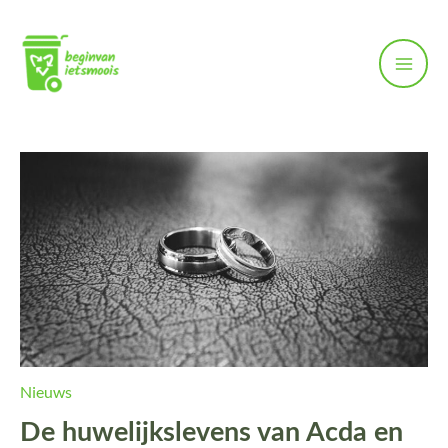
Ga
naar
de
inhoud
Nieuws
De huwelijkslevens van Acda en