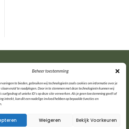
Categorieën
Beheer toestemming
rvaringen te bieden, gebruiken wij technologieën zoals cookies om informatie over je
e slaan en/of te raadplegen. Door in te stemmen met deze technologieën kunnen wij
Minder afval
s surfgedrag of unieke ID's op deze site verwerken. Als je geen toestemming geeft of
Nieuws
g intrekt, kan dit een nadelige invloed hebben op bepaalde functies en
Plastic, papier, rest
n.
Recyclen
Thuis afval scheiden
epteren
Weigeren
Bekijk Voorkeuren