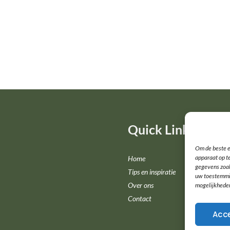
Quick Links
Om de beste e
apparaat op t
Home
gegevens zoal
Tips en inspiratie
uw toestemmin
Over ons
mogelijkhede
Contact
Acc