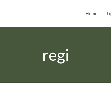
Home
Ti
regi