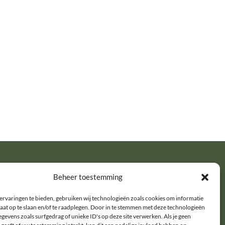
Beheer toestemming
Categorieën
ervaringen te bieden, gebruiken wij technologieën zoals cookies om informatie
aat op te slaan en/of te raadplegen. Door in te stemmen met deze technologieën
Minder afval
gevens zoals surfgedrag of unieke ID's op deze site verwerken. Als je geen
Nieuws