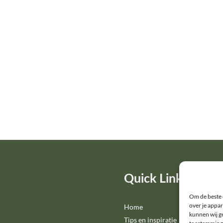
Quick Links
Om de beste 
over je appar
Home
kunnen wij ge
Tips en inspiratie