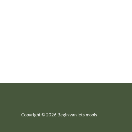
en soms ook om geduld. Of je nu gelooft in
lot, karakter of een speciale klik, het vinden
van een partner voor het leven is niet altijd
makkelijk. Toch zijn er manieren om deze
zoektocht
Lees Hier
Copyright © 2026 Begin van iets moois