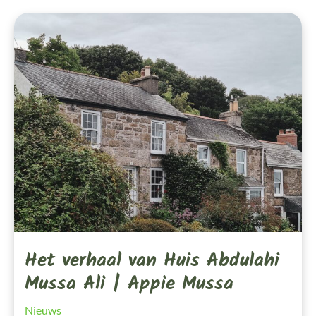
Het
Verhaal
Van
Huis
Abdulahi
Mussa
Ali
|
Appie
Mussa
Het verhaal van Huis Abdulahi
Mussa Ali | Appie Mussa
Nieuws