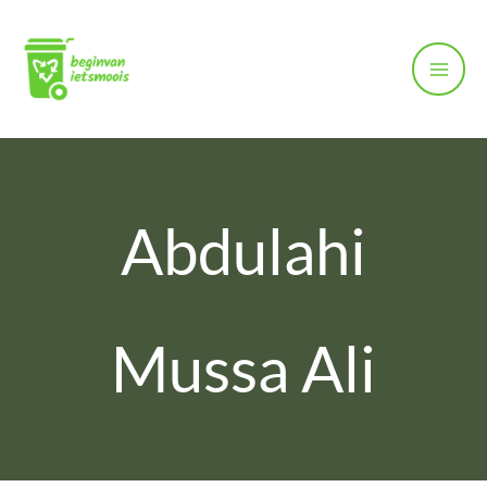
Ga
naar
de
inhoud
Abdulahi
Mussa Ali